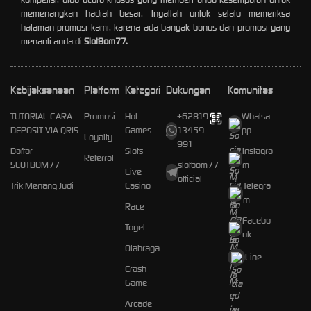
memenangkan hadiah besar. Ingatlah untuk selalu memeriksa
halaman promosi kami, karena ada banyak bonus dan promosi yang
menanti anda di
SlotBom77.
Kebijaksanaan
Platform
Kategori
Dukungan
Komunitas
TUTORIAL CARA
Promosi
Hot
+62819
Whatsa
DEPOSIT VIA QRIS
Games
13459
pp
Loyalty
991
Daftar
Slots
Instagra
Referral
SLOTBOM77
slotbom77
m
Live
official
Trik Menang Judi
Casino
Telegra
m
Race
Facebo
Togel
ok
Olahraga
Line
Crash
Game
Arcade