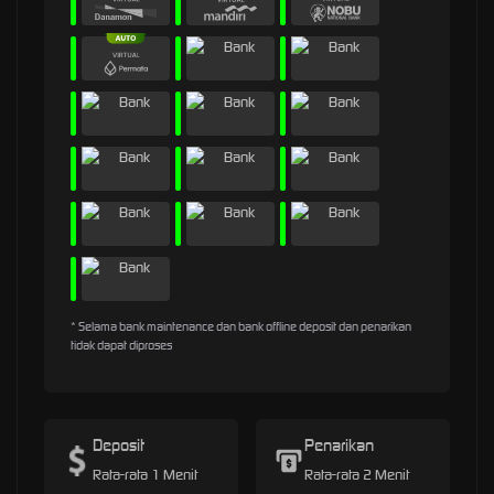
* Selama bank maintenance dan bank offline deposit dan penarikan
tidak dapat diproses
Deposit
Penarikan
Rata-rata 1 Menit
Rata-rata 2 Menit