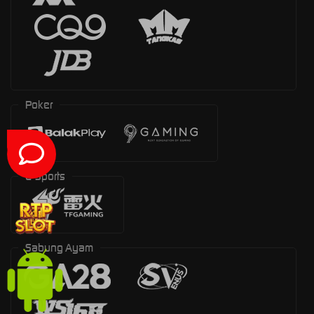
Poker
E-Sports
Sabung Ayam