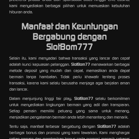
kami menyediakan berbagai pilihan untuk memuaskan kebutuhan
hiburan anda.
Manfaat dan Keuntungan
Bergabung dengan
SlotBom777
Selain itu, kami menyadari bahwa transaksi yang lancar dan cepat
adalah kunci kepuasan pelanggan.
SlotBom77
menawarkan berbagai
metode deposit yang mudah dan cepat, memastikan anda dapat
bermain tanpa hambatan. Tidak perlu khawatir tentang proses
transaksi, karena kami selalu berusaha menjaga agar berjalan aman
dan lancar.
Dalam menjunjung tinggi fair play,
SlotBom77
selalu berkomitmen
untuk menyediakan lingkungan bermain yang adil dan transparan.
Setiap pemain memiliki peluang yang sama untuk menang,
menjadikan pengalaman bermain anda lebih menantang dan menarik.
Tentu saja, manfaat terbesar bergabung dengan
SlotBom77
adalah
berbagai bonus dan promosi yang kami tawarkan. Kami menghargai
setiap pemain dan memberikan bonus serta promosi menarik sebagai