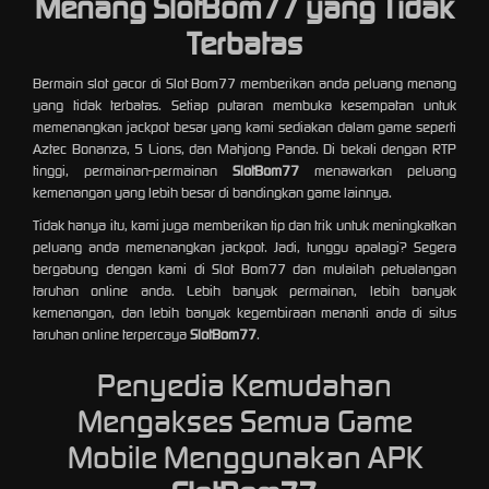
Menang SlotBom77 yang Tidak
Terbatas
Bermain slot gacor di Slot Bom77 memberikan anda peluang menang
yang tidak terbatas. Setiap putaran membuka kesempatan untuk
memenangkan jackpot besar yang kami sediakan dalam game seperti
Aztec Bonanza, 5 Lions, dan Mahjong Panda. Di bekali dengan RTP
tinggi, permainan-permainan
SlotBom77
menawarkan peluang
kemenangan yang lebih besar di bandingkan game lainnya.
Tidak hanya itu, kami juga memberikan tip dan trik untuk meningkatkan
peluang anda memenangkan jackpot. Jadi, tunggu apalagi? Segera
bergabung dengan kami di Slot Bom77 dan mulailah petualangan
taruhan online anda. Lebih banyak permainan, lebih banyak
kemenangan, dan lebih banyak kegembiraan menanti anda di situs
taruhan online terpercaya
SlotBom77
.
Penyedia Kemudahan
Mengakses Semua Game
Mobile Menggunakan APK