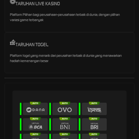
TARUHAN LIVE KASINO
Platform Pilihan bagi perusahaan-perusahaan terbaik di dunia, dengan pilihan
variasi game terbanyak
TARUHAN TOGEL
Platform togel yang menarik dari perusahan terbaik di dunia yang menawarkan
hadiah kemenangan besar