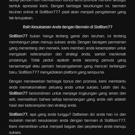
bentuk apresiasi kami. Dengan berbagai keuntungan ini, bermain
taruhan online di SlotBom777 pasti akan menjadi pengalaman yang
tak terlupakan.
Raih Kesuksesan Anda dengan Bermain di SlotBom77
SlotBom77
bukan hanya tentang game dan taruhan, ini tentang
membangun jalan menuju sukses anda. Dengan beragam permainan
yang menantang dan menarik, kami memberi anda kesempatan untuk
mengasah keterampilan dan strategi anda, sambil menikmati
prosesnya. Tidak peduli apakah anda seorang pemula yang
bersemangat atau pemain berpengalaman yang mencari tantangan
baru, SlotBom777 menyediakan platform yang sempurna.
Dengan menawarkan berbagai bonus dan promosi, kami membantu
anda memaksimalkan peluang anda untuk sukses. Lebih dari itu,
SlotBom77
berkomitmen untuk menjaga lingkungan yang aman dan
adil, memastikan bahwa setiap kemenangan yang anda raih adalah
hasil dari keterampilan dan strategi anda.
SlotBom77
, apa yang anda tunggu? Daftarkan diri anda hari ini dan
mulailah meraih kesuksesan anda dengan bermain di SlotBom777.
Kami menantikan untuk menjadi bagian dari perjalanan anda menuju
sukses.