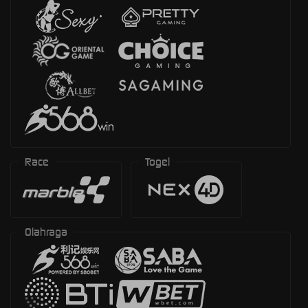
Race
Togel
Olahraga