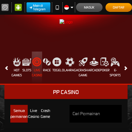
Main di
MASUK
DAFTAR
Telegram
HOT
SLOTS
LIVE
RACE
TOGEL
OLAHRAGA
CRASH
ARCADE
POKER
E-
SABUN
GAMES
CASINO
GAME
SPORTS
AYAM
PP CASINO
Semua
Live
Crash
permainan
Casino
Game