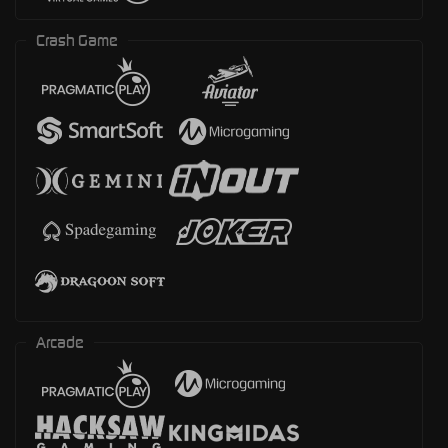
Crash Game
Arcade