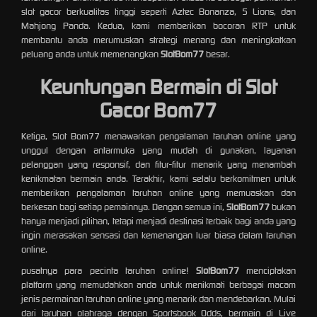
slot gacor berkualitas tinggi seperti Aztec Bonanza, 5 Lions, dan
Mahjong Panda. Kedua, kami memberikan bocoran RTP untuk
membantu anda merumuskan strategi menang dan meningkatkan
peluang anda untuk memenangkan
SlotBom77
besar.
Keuntungan Bermain di Slot
Gacor Bom77
Ketiga, Slot Bom77 menawarkan pengalaman taruhan online yang
unggul dengan antarmuka yang mudah di gunakan, layanan
pelanggan yang responsif, dan fitur-fitur menarik yang menambah
kenikmatan bermain anda. Terakhir, kami selalu berkomitmen untuk
memberikan pengalaman taruhan online yang memuaskan dan
berkesan bagi setiap pemainnya. Dengan semua ini,
SlotBom77
bukan
hanya menjadi pilihan, tetapi menjadi destinasi terbaik bagi anda yang
ingin merasakan sensasi dan kemenangan luar biasa dalam taruhan
online.
pusatnya para pecinta taruhan online!
SlotBom77
menciptakan
platform yang memudahkan anda untuk menikmati berbagai macam
jenis permainan taruhan online yang menarik dan mendebarkan. Mulai
dari taruhan olahraga dengan Sportsbook Odds, bermain di Live