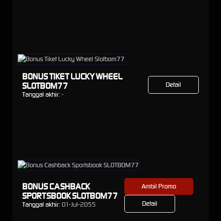
BONUS TIKET LUCKY WHEEL
SLOTBOM77
Detail
Tanggal akhir:
-
BONUS CASHBACK
Ambil Promo
SPORTSBOOK SLOTBOM77
Detail
Tanggal akhir:
01-Jul-2055