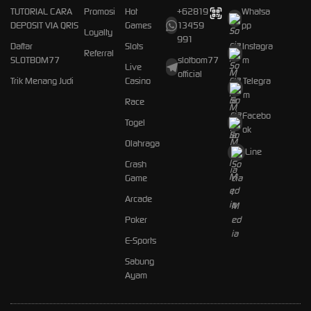
TUTORIAL CARA
Promosi
Hot
+62819
Whatsa
DEPOSIT VIA QRIS
Games
13459
pp
Loyalty
991
Daftar
Slots
Instagra
Referral
SLOTBOM77
slotbom77
m
Live
official
Trik Menang Judi
Casino
Telegra
m
Race
Facebo
Togel
ok
Olahraga
Line
Crash
Game
Arcade
Poker
E-Sports
Sabung
Ayam