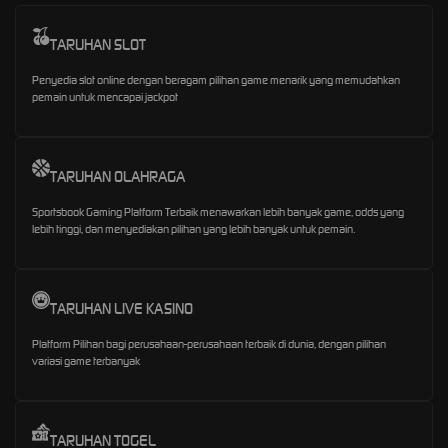
TARUHAN SLOT
Penyedia slot online dengan beragam pilihan game menarik yang memudahkan
pemain untuk mencapai jackpot
TARUHAN OLAHRAGA
Sportsbook Gaming Platform Terbaik menawarkan lebih banyak game, odds yang
lebih tinggi, dan menyediakan pilihan yang lebih banyak untuk pemain.
TARUHAN LIVE KASINO
Platform Pilihan bagi perusahaan-perusahaan terbaik di dunia, dengan pilihan
variasi game terbanyak
TARUHAN TOGEL