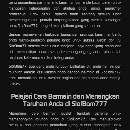
yang menantang dan menarik, kami memberi anda kesempatan untuk
mengasah keterampilan dan strategi anda, sambil menikmati
prosesnya. Tidak peduli apakah anda seorang pemula yang
bersemangat atau pemain berpengalaman yang mencari tantangan
baru, SlotBom777 menyediakan platform yang sempurna.
Dengan menawarkan berbagai bonus dan promosi, kami membantu
anda memaksimalkan peluang anda untuk sukses. Lebih dari itu,
SlotBom77
berkomitmen untuk menjaga lingkungan yang aman dan
adil, memastikan bahwa setiap kemenangan yang anda raih adalah
hasil dari keterampilan dan strategi anda.
SlotBom77
, apa yang anda tunggu? Daftarkan diri anda hari ini dan
mulailah meraih kesuksesan anda dengan bermain di SlotBom777.
Kami menantikan untuk menjadi bagian dari perjalanan anda menuju
sukses.
Pelajari Cara Bermain dan Menangkan
Taruhan Anda di SlotBom777
Memahami cara bermain adalah langkah pertama untuk
memenangkan taruhan anda di
SlotBom77
. Kami menyediakan
petunjuk dan panduan permainan yang mudah dimengerti untuk