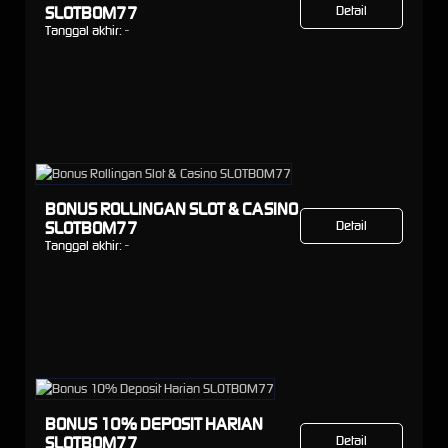
SLOTBOM77
Detail
Tanggal akhir:
-
BONUS ROLLINGAN SLOT & CASINO
SLOTBOM77
Detail
Tanggal akhir:
-
BONUS 10% DEPOSIT HARIAN
SLOTBOM77
Detail