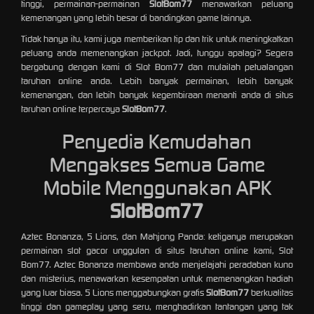
tinggi, permainan-permainan
SlotBom77
menawarkan peluang
kemenangan yang lebih besar di bandingkan game lainnya.
Tidak hanya itu, kami juga memberikan tip dan trik untuk meningkatkan
peluang anda memenangkan jackpot. Jadi, tunggu apalagi? Segera
bergabung dengan kami di Slot Bom77 dan mulailah petualangan
taruhan online anda. Lebih banyak permainan, lebih banyak
kemenangan, dan lebih banyak kegembiraan menanti anda di situs
taruhan online terpercaya
SlotBom77
.
Penyedia Kemudahan
Mengakses Semua Game
Mobile Menggunakan APK
SlotBom77
Aztec Bonanza, 5 Lions, dan Mahjong Panda: ketiganya merupakan
permainan slot gacor unggulan di situs taruhan online kami, Slot
Bom77. Aztec Bonanza membawa anda menjelajahi peradaban kuno
dan misterius, menawarkan kesempatan untuk memenangkan hadiah
yang luar biasa. 5 Lions menggabungkan grafis
SlotBom77
berkualitas
tinggi dan gameplay yang seru, menghadirkan tantangan yang tak