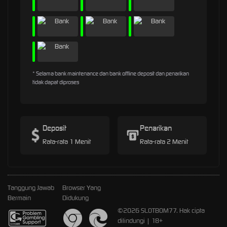
* Selama bank maintenance dan bank offline deposit dan penarikan
tidak dapat diproses
Deposit
Penarikan
Rata-rata 1 Menit
Rata-rata 2 Menit
Tanggung Jawab
Browser Yang
Bermain
Didukung
©2026 SLOTBOM77. Hak cipta
dilindungi | 18+