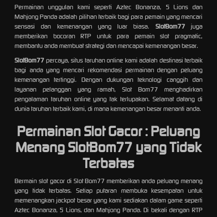
Permainan unggulan kami seperti Aztec Bonanza, 5 Lions dan
Mahjong Panda adalah pilihan terbaik bagi para pemain yang mencari
sensasi dan kemenangan yang luar biasa.
SlotBom77
juga
memberikan bocoran RTP untuk para pemain slot pragmatic,
membantu anda membuat strategi dan mencapai kemenangan besar.
SlotBom77
percaya, situs taruhan online kami adalah destinasi terbaik
bagi anda yang mencari rekomendasi permainan dengan peluang
kemenangan tertinggi. Dengan dukungan teknologi canggih dan
layanan pelanggan yang ramah, Slot Bom77 menghadirkan
pengalaman taruhan online yang tak terlupakan. Selamat datang di
dunia taruhan terbaik kami, di mana kemenangan besar menanti anda.
Permainan Slot Gacor : Peluang
Menang SlotBom77 yang Tidak
Terbatas
Bermain slot gacor di Slot Bom77 memberikan anda peluang menang
yang tidak terbatas. Setiap putaran membuka kesempatan untuk
memenangkan jackpot besar yang kami sediakan dalam game seperti
Aztec Bonanza, 5 Lions, dan Mahjong Panda. Di bekali dengan RTP