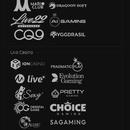
Live Casino