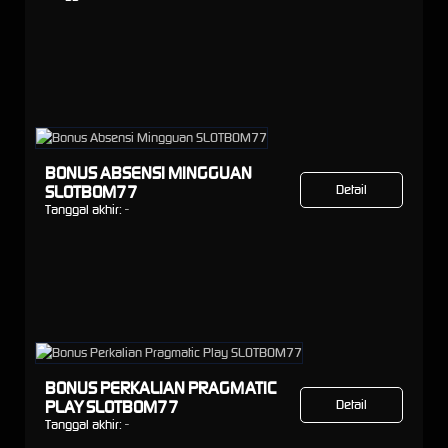
BONUS ABSENSI MINGGUAN
SLOTBOM77
Detail
Tanggal akhir:
-
BONUS PERKALIAN PRAGMATIC
PLAY SLOTBOM77
Detail
Tanggal akhir:
-