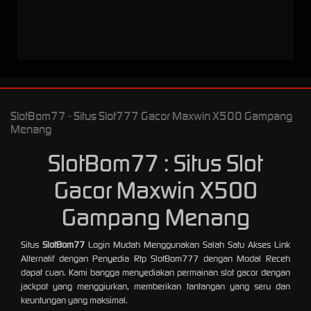
SlotBom77 - Situs Slot777 Gacor Maxwin X500 Gampang
Menang
SlotBom77 : Situs Slot
Gacor Maxwin X500
Gampang Menang
Situs
SlotBom77
Login Mudah Menggunakan Salah Satu Akses Link
Alternatif dengan Penyedia Rtp SlotBom777 dengan Modal Receh
dapat cuan.
Kami bangga menyediakan permainan slot gacor dengan
jackpot yang menggiurkan, memberikan tantangan yang seru dan
keuntungan yang maksimal.