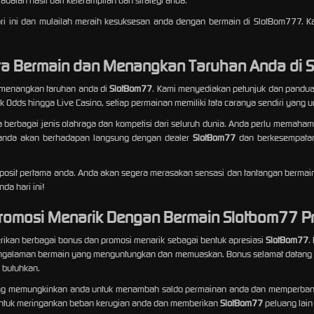
alah hasil dari keterampilan dan strategi anda.
ari ini dan mulailah meraih kesuksesan anda dengan bermain di SlotBom777. K
ara Bermain dan Menangkan Taruhan Anda di
emenangkan taruhan anda di
SlotBom77
. Kami menyediakan petunjuk dan pandu
 Odds hingga Live Casino, setiap permainan memiliki tata caranya sendiri yang u
erbagai jenis olahraga dan kompetisi dari seluruh dunia. Anda perlu memahami
, anda akan berhadapan langsung dengan dealer
SlotBom77
dan berkesempatan 
deposit pertama anda. Anda akan segera merasakan sensasi dan tantangan bermai
da hari ini!
romosi Menarik Dengan Bermain Slotbom77 Pr
ikan berbagai bonus dan promosi menarik sebagai bentuk apresiasi
SlotBom77
.
pengalaman bermain yang menguntungkan dan memuaskan. Bonus selamat datang 
 butuhkan.
yang memungkinkan anda untuk menambah saldo permainan anda dan memperban
g untuk meringankan beban kerugian anda dan memberikan
SlotBom77
peluang lai