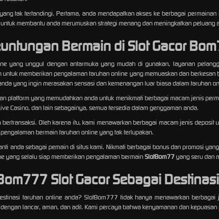
g tak tertandingi. Pertama, anda mendapatkan akses ke berbagai permainan slot
 untuk membantu anda merumuskan strategi menang dan meningkatkan peluan
untungan Bermain di Slot Gacor Bo
ne yang unggul dengan antarmuka yang mudah di gunakan, layanan pelanggan
men untuk memberikan pengalaman taruhan online yang memuaskan dan berkesan 
gi anda yang ingin merasakan sensasi dan kemenangan luar biasa dalam taruhan on
an platform yang memudahkan anda untuk menikmati berbagai macam jenis perma
Live Casino, dan lain sebagainya, semua tersedia dalam genggaman anda.
bertransaksi. Oleh karena itu, kami menawarkan berbagai macam jenis deposit
engalaman bermain taruhan online yang tak terlupakan.
ti anda sebagai pemain di situs kami. Nikmati berbagai bonus dan promosi yang
line yang selalu siap memberikan pengalaman bermain
SlotBom77
yang seru dan 
Bom777 Slot Gacor Sebagai Destinasi
estinasi taruhan online anda? SlotBom777 tidak hanya menawarkan berbagai j
engan lancar, aman, dan adil. Kami percaya bahwa kenyamanan dan kepuasan pe