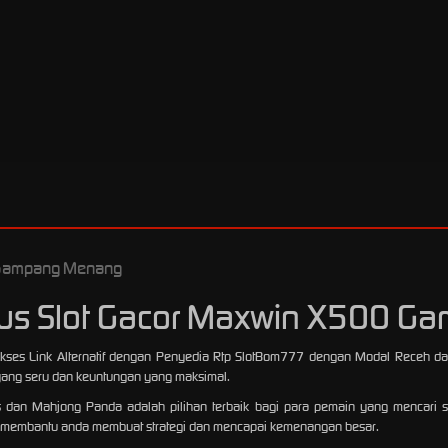
0 Gampang Menang
itus Slot Gacor Maxwin X500 
es Link Alternatif dengan Penyedia Rtp SlotBom777 dengan Modal Receh da
yang seru dan keuntungan yang maksimal.
s dan Mahjong Panda adalah pilihan terbaik bagi para pemain yang mencari 
, membantu anda membuat strategi dan mencapai kemenangan besar.