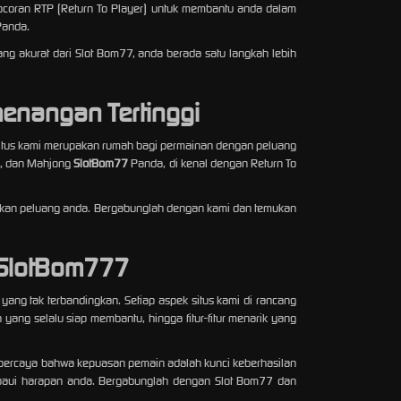
coran RTP (Return To Player) untuk membantu anda dalam
Panda.
g akurat dari Slot Bom77, anda berada satu langkah lebih
enangan Tertinggi
Situs kami merupakan rumah bagi permainan dengan peluang
ns, dan Mahjong
SlotBom77
Panda, di kenal dengan Return To
atkan peluang anda. Bergabunglah dengan kami dan temukan
 SlotBom777
yang tak terbandingkan. Setiap aspek situs kami di rancang
ng selalu siap membantu, hingga fitur-fitur menarik yang
percaya bahwa kepuasan pemain adalah kunci keberhasilan
aui harapan anda. Bergabunglah dengan Slot Bom77 dan