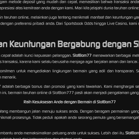
am metode deposit yang mudah dan cepat, memastikan bahwa transaksi anda ber
esiasi atas kemitraan anda dengan kami. Mari kita jelajahi dunia taruhan onli
n taruhan online, melainkan juga tentang menikmati manfaat dan keuntungan yan
 dengan preferensi pribadi anda. Dari Sportsbook Odds hingga Live Casino, ka
an Keuntungan Bergabung dengan 
an cepat adalah kunci kepuasan pelanggan.
SlotBom77
menawarkan berbagai meto
s transaksi, karena kami selalu berusaha menjaga agar berjalan aman dan lancar.
komitmen untuk menyediakan lingkungan bermain yang adil dan transparan. 
 menarik.
7
adalah berbagai bonus dan promosi yang kami tawarkan. Kami menghargai se
 ini, bermain taruhan online di SlotBom777 pasti akan menjadi pengalaman yang 
Raih Kesuksesan Anda dengan Bermain di SlotBom77
tentang membangun jalan menuju sukses anda. Dengan beragam permainan yan
enikmati prosesnya. Tidak peduli apakah anda seorang pemula yang bersemanga
bantu anda memaksimalkan peluang anda untuk sukses. Lebih dari itu,
SlotBo