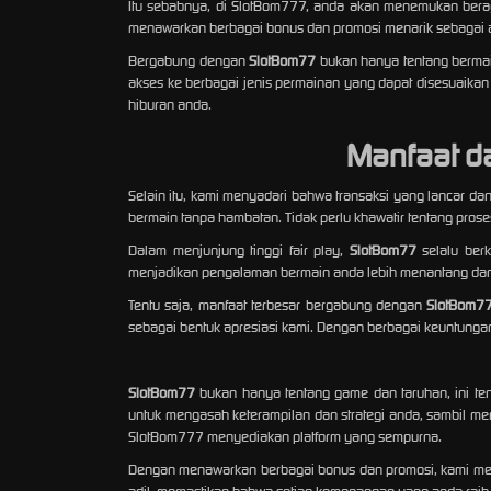
Itu sebabnya, di SlotBom777, anda akan menemukan berag
menawarkan berbagai bonus dan promosi menarik sebagai apr
Bergabung dengan
SlotBom77
bukan hanya tentang bermai
akses ke berbagai jenis permainan yang dapat disesuaikan
hiburan anda.
Manfaat d
Selain itu, kami menyadari bahwa transaksi yang lancar d
bermain tanpa hambatan. Tidak perlu khawatir tentang prose
Dalam menjunjung tinggi fair play,
SlotBom77
selalu ber
menjadikan pengalaman bermain anda lebih menantang dan
Tentu saja, manfaat terbesar bergabung dengan
SlotBom7
sebagai bentuk apresiasi kami. Dengan berbagai keuntungan
SlotBom77
bukan hanya tentang game dan taruhan, ini 
untuk mengasah keterampilan dan strategi anda, sambil m
SlotBom777 menyediakan platform yang sempurna.
Dengan menawarkan berbagai bonus dan promosi, kami mem