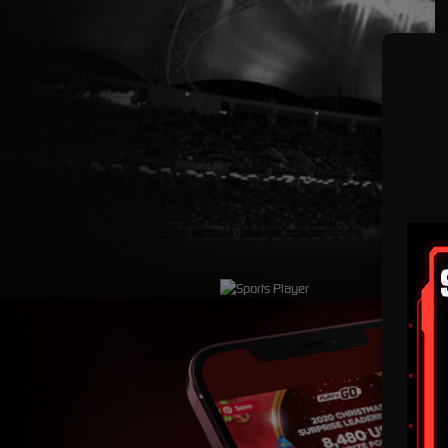
herl****w
IDR
576,600.00
Gates of Olympus 1000
herl****w
IDR
520,000.00
Mahjong Ways
herl****w
IDR
510,000.00
Mahjong Ways 2
kopipa****5
IDR
478,300.00
Gates of Olympus 1000
kopipa****5
IDR
436,500.00
Gates of Olympus 1000