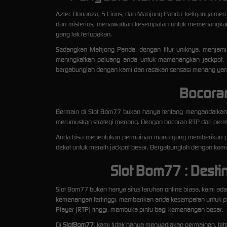
Aztec Bonanza, 5 Lions, dan Mahjong Panda: ketiganya meru
dan misterius, menawarkan kesempatan untuk memenangkan
yang tak terlupakan.
Sedangkan Mahjong Panda, dengan fitur uniknya, menjam
meningkatkan peluang anda untuk memenangkan jackpot
bergabunglah dengan kami dan rasakan sensasi menang yang
Bocoran
Bermain di Slot Bom77 bukan hanya tentang mengandalkan ke
merumuskan strategi menang. Dengan bocoran RTP dari perm
Anda bisa menentukan permainan mana yang memberikan pelu
dekat untuk meraih jackpot besar. Bergabunglah dengan kam
Slot Bom77 : Dest
Slot Bom77 bukan hanya situs taruhan online biasa, kami a
kemenangan tertinggi, memberikan anda kesempatan untuk pul
Player (RTP) tinggi, membuka pintu bagi kemenangan besar.
Di
SlotBom77
, kami tidak hanya menyediakan permainan, te