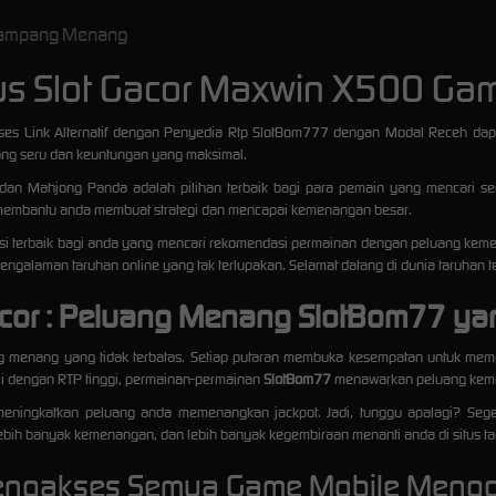
 Gampang Menang
tus Slot Gacor Maxwin X500 
s Link Alternatif dengan Penyedia Rtp SlotBom777 dengan Modal Receh dap
ng seru dan keuntungan yang maksimal.
 dan Mahjong Panda adalah pilihan terbaik bagi para pemain yang mencari s
 membantu anda membuat strategi dan mencapai kemenangan besar.
nasi terbaik bagi anda yang mencari rekomendasi permainan dengan peluang kem
galaman taruhan online yang tak terlupakan. Selamat datang di dunia taruhan t
cor : Peluang Menang SlotBom77 yan
ng menang yang tidak terbatas. Setiap putaran membuka kesempatan untuk me
li dengan RTP tinggi, permainan-permainan
SlotBom77
menawarkan peluang kemen
k meningkatkan peluang anda memenangkan jackpot. Jadi, tunggu apalagi? Se
ebih banyak kemenangan, dan lebih banyak kegembiraan menanti anda di situs ta
engakses Semua Game Mobile Meng