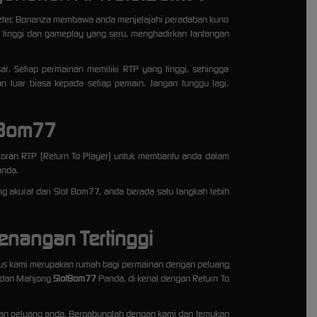
. Aztec Bonanza membawa anda menjelajahi peradaban kuno
s tinggi dan gameplay yang seru, menghadirkan tantangan
 Setiap permainan memiliki RTP yang tinggi, sehingga
luar biasa kepada setiap pemain. Jangan tunggu lagi,
t Bom77
oran RTP (Return To Player) untuk membantu anda dalam
anda.
akurat dari Slot Bom77, anda berada satu langkah lebih
enangan Tertinggi
itus kami merupakan rumah bagi permainan dengan peluang
, dan Mahjong
SlotBom77
Panda, di kenal dengan Return To
tkan peluang anda. Bergabunglah dengan kami dan temukan