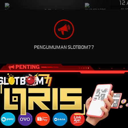
12 
12 Agt
01.1
00.30.00
12 
UEFA Champions League
Nijmegen
OLYMPIACOS
01.3
12 
PENGUMUMAN SLOTBOM77
12 Agt
02.0
01.00.00
12 
UEFA Champions League
CRVENA ZVEZDA
H. Beer Sheva
01.1
UNDUH APLIK
SLOTBOM77 
Nikmati berbagai pe