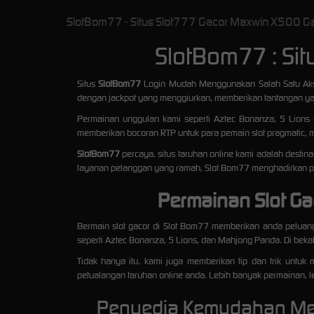
SlotBom77 - Situs Slot777 Gacor Maxwin X500
SlotBom77 : Si
Situs
SlotBom77
Login Mudah Menggunakan Salah Satu Akse
dengan jackpot yang menggiurkan, memberikan tantangan ya
Permainan unggulan kami seperti Aztec Bonanza, 5 Lions
memberikan bocoran RTP untuk para pemain slot pragmatic,
SlotBom77
percaya, situs taruhan online kami adalah desti
layanan pelanggan yang ramah, Slot Bom77 menghadirkan pen
Permainan Slot Ga
Bermain slot gacor di Slot Bom77 memberikan anda pelua
seperti Aztec Bonanza, 5 Lions, dan Mahjong Panda. Di beka
Tidak hanya itu, kami juga memberikan tip dan trik untu
petualangan taruhan online anda. Lebih banyak permainan, l
Penyedia Kemudahan M