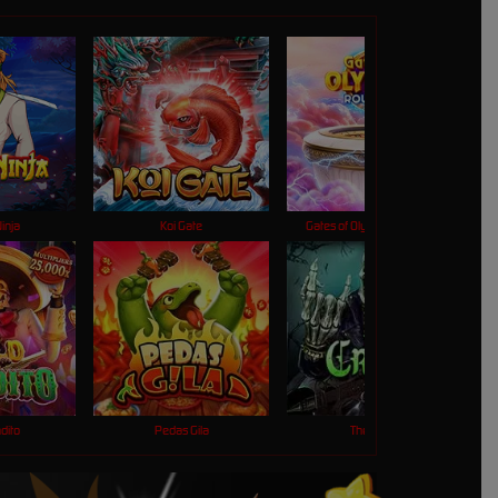
inja
Koi Gate
Gates of Olympus Roulette
dito
Pedas Gila
The Crypt