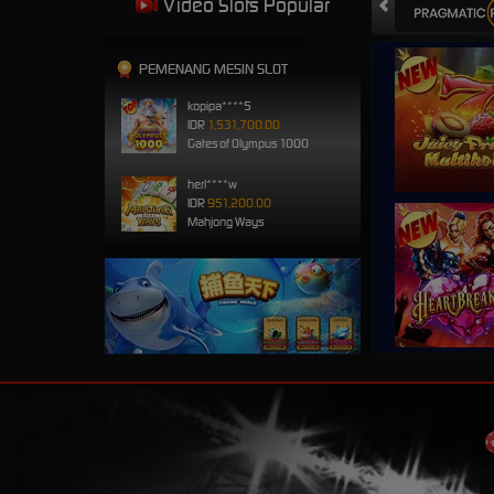
Video Slots Popular
PEMENANG MESIN SLOT
kopipa****5
IDR
1,531,700.00
Gates of Olympus 1000
herl****w
IDR
951,200.00
Mahjong Ways
deki****9
IDR
907,200.00
Mahjong Ways 2
ampungb****g
IDR
679,600.00
Wild Bounty Showdown
herl****w
IDR
646,000.00
Mahjong Ways