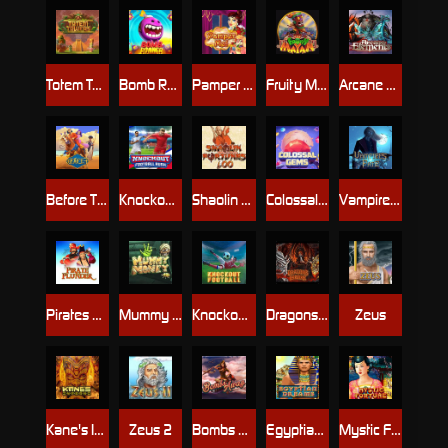
Totem Towers
Bomb Runner
Pamper Me
Fruity Mayan
Arcane Elements
Before Time Runs Out
Knockout Football Rush
Shaolin Fortunes 100
Colossal Gems
Vampire's Fate
Pirates Plunder
Mummy Money
Knockout Football
Dragons Throne
Zeus
Kane's Inferno
Zeus 2
Bombs Away
Egyptian Dreams
Mystic Fortune