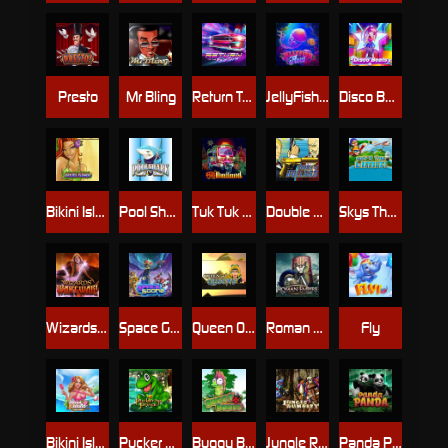
Presto
Mr Bling
Return To The Feature
JellyFish Flow
Disco Beats
Bikini Island
Pool Shark
Tuk Tuk Thailand
Double O Dollars
Skys The Limit
Wizards Want War!
Space Goonz
Queen Of Queens
Roman Empire
Fly
Bikini Island Deluxe
Pucker Up Prince
Buggy Bonus
Jungle Rumble
Panda Panda