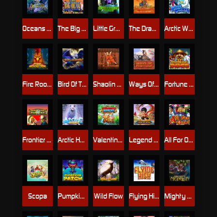
Oceans Call
The Big Deal
Little Green Money
The Dragon Castle
Arctic Wonders
Fire Rooster
Bird Of Thunder
Shaolin Fortunes
Ways Of Fortune
Fortune Dogs
Frontier Fortunes
Arctic Hunt
Valentine Monchy
Legend Of Nezha
All For One
Scopa
Pumpkin Patch
Wild Flow
Flying High
Mighty Medusa