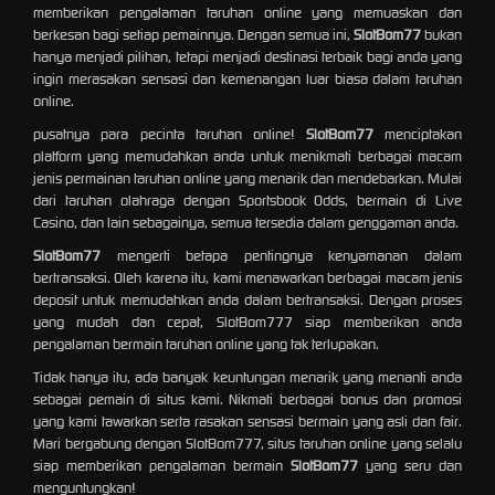
memberikan pengalaman taruhan online yang memuaskan dan
berkesan bagi setiap pemainnya. Dengan semua ini,
SlotBom77
bukan
hanya menjadi pilihan, tetapi menjadi destinasi terbaik bagi anda yang
ingin merasakan sensasi dan kemenangan luar biasa dalam taruhan
online.
pusatnya para pecinta taruhan online!
SlotBom77
menciptakan
platform yang memudahkan anda untuk menikmati berbagai macam
jenis permainan taruhan online yang menarik dan mendebarkan. Mulai
dari taruhan olahraga dengan Sportsbook Odds, bermain di Live
Casino, dan lain sebagainya, semua tersedia dalam genggaman anda.
SlotBom77
mengerti betapa pentingnya kenyamanan dalam
bertransaksi. Oleh karena itu, kami menawarkan berbagai macam jenis
deposit untuk memudahkan anda dalam bertransaksi. Dengan proses
yang mudah dan cepat, SlotBom777 siap memberikan anda
pengalaman bermain taruhan online yang tak terlupakan.
Tidak hanya itu, ada banyak keuntungan menarik yang menanti anda
sebagai pemain di situs kami. Nikmati berbagai bonus dan promosi
yang kami tawarkan serta rasakan sensasi bermain yang asli dan fair.
Mari bergabung dengan SlotBom777, situs taruhan online yang selalu
siap memberikan pengalaman bermain
SlotBom77
yang seru dan
menguntungkan!