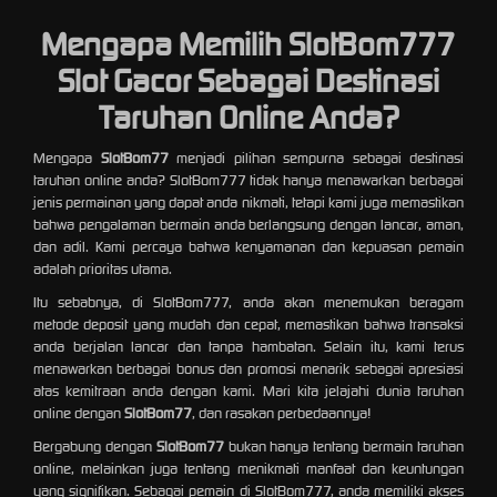
Mengapa Memilih SlotBom777
Slot Gacor Sebagai Destinasi
Taruhan Online Anda?
Mengapa
SlotBom77
menjadi pilihan sempurna sebagai destinasi
taruhan online anda? SlotBom777 tidak hanya menawarkan berbagai
jenis permainan yang dapat anda nikmati, tetapi kami juga memastikan
bahwa pengalaman bermain anda berlangsung dengan lancar, aman,
dan adil. Kami percaya bahwa kenyamanan dan kepuasan pemain
adalah prioritas utama.
Itu sebabnya, di SlotBom777, anda akan menemukan beragam
metode deposit yang mudah dan cepat, memastikan bahwa transaksi
anda berjalan lancar dan tanpa hambatan. Selain itu, kami terus
menawarkan berbagai bonus dan promosi menarik sebagai apresiasi
atas kemitraan anda dengan kami. Mari kita jelajahi dunia taruhan
online dengan
SlotBom77
, dan rasakan perbedaannya!
Bergabung dengan
SlotBom77
bukan hanya tentang bermain taruhan
online, melainkan juga tentang menikmati manfaat dan keuntungan
yang signifikan. Sebagai pemain di SlotBom777, anda memiliki akses