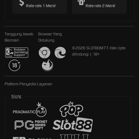
Rata-rata 1 Menit
Rata-rata 2 Menit
Tanggung Jawab
Browser Yang
Bermain
Didukung
©2026 SLOTBOM77. Hak cipta
dilindungi | 18+
Platform Penyedia Layanan
Slots