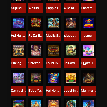
Mystic Fortune Deluxe
Wealth Inn
Happiest Christmas Tree
Wild Trucks
Lantern Luck
Hot Hot Halloween
Fa Cai Shen
Mystic Shaman
Isibaya Queens
Jump!
Racing Royalty
Shivering Strings
Four Divine Beasts
Shamrock Quest
Hyper Hues
Carnival Cove
Baba Yaga
Hot Hot Fruit
Laughing Buddha
Mummy Hunter