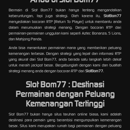
Bermain di Slot Bom77 bukan hanya tentang mengandalkan
keberuntungan, tapi juga strategi. Oleh karena itu,
SlotBom77
menyediakan bocoran RTP (Return To Player) untuk membantu anda
dalam merumuskan strategi menang. Dengan bocoran RTP dari
permainan-permainan unggulan kami seperti Aztec Bonanza, 5 Lions,
dan Mahjong Panda.
Anda bisa menentukan permainan mana yang memberikan peluang
kemenangan terbesar. Dengan strategi yang tepat dan informasi RTP
yang akurat dari Slot Bom77, anda berada satu langkah lebih dekat
untuk meraih jackpot besar. Bergabunglah dengan kami dan buatlah
strategi menang anda dengan bocoran RTP dari
SlotBom77
.
Slot Bom77 : Destinasi
Permainan dengan Peluang
Kemenangan Tertinggi
Slot Bom77 bukan hanya situs taruhan online biasa, kami adalah
destinasi para pemain yang berambisi mengumpulkan kemenangan
besar. Situs kami merupakan rumah bagi permainan dengan peluang