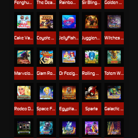
Fenghuang
The Dead Escape
Rainbowmania
Sir Blingalot
Golden Unicorn Deluxe
Cake Valley
Coyote Crash
JellyFish Flow Ultra
Jugglenaut
Witches Tome
Marvelous Furlongs
Glam Rock
Dr Feelgood
Rolling Roger
Totem Warrior
Rodeo Drive
Space Fortune
Egyptian Dreams Deluxe
Sparta
Galactic Cash