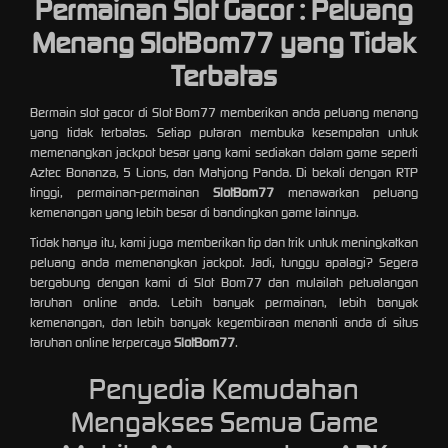
Permainan Slot Gacor : Peluang
Menang SlotBom77 yang Tidak
Terbatas
Bermain slot gacor di Slot Bom77 memberikan anda peluang menang
yang tidak terbatas. Setiap putaran membuka kesempatan untuk
memenangkan jackpot besar yang kami sediakan dalam game seperti
Aztec Bonanza, 5 Lions, dan Mahjong Panda. Di bekali dengan RTP
tinggi, permainan-permainan
SlotBom77
menawarkan peluang
kemenangan yang lebih besar di bandingkan game lainnya.
Tidak hanya itu, kami juga memberikan tip dan trik untuk meningkatkan
peluang anda memenangkan jackpot. Jadi, tunggu apalagi? Segera
bergabung dengan kami di Slot Bom77 dan mulailah petualangan
taruhan online anda. Lebih banyak permainan, lebih banyak
kemenangan, dan lebih banyak kegembiraan menanti anda di situs
taruhan online terpercaya
SlotBom77
.
Penyedia Kemudahan
Mengakses Semua Game