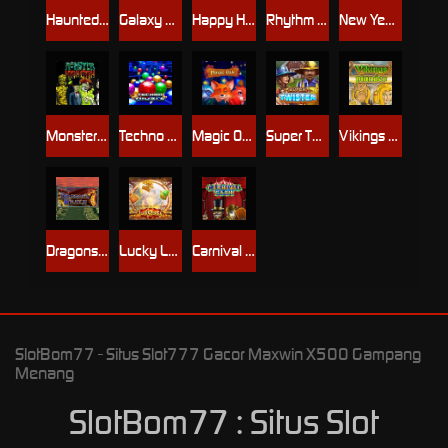
Haunted House
Galaxy Babies
Happy Hatchlings
Rhythm Nights
New Years Bash
Monster Mash Cash
Techno Tumble
Magic Oak
Super Twister
Vikings Plunder
Dragons Realm
Lucky Lucky
Carnival Cash
SlotBom77 - Situs Slot777 Gacor Maxwin X500 Gampang
Menang
SlotBom77 : Situs Slot