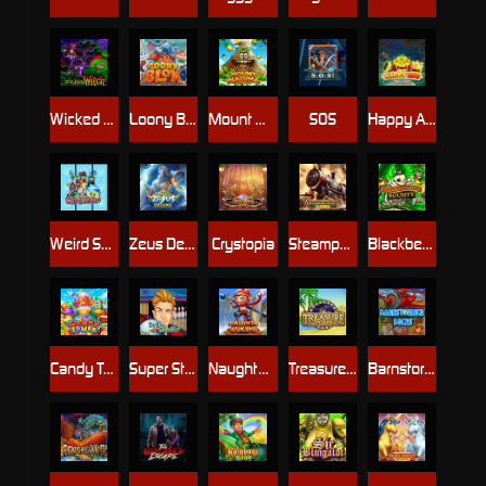
Wicked Witch
Loony Blox
Mount Mazuma
SOS
Happy Ape
Weird Science
Zeus Deluxe
Crystopia
Steampunk Plinko
Blackbeards Bounty
Candy Tower
Super Strike
Naughty Wukong
Treasure Tomb
Barnstormer Bucks