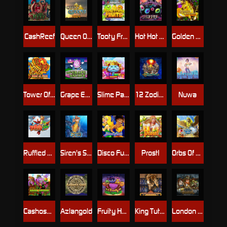
CashReef
Queen Of Queens 2
Tooty Fruity Fruits
Hot Hot Summer
Golden Unicorn
Tower Of Pizza
Grape Escape
Slime Party
12 Zodiacs
Nuwa
Ruffled Up
Siren's Spell
Disco Funk
Prost!
Orbs Of Atlantis
Cashosaurus
Azlangold
Fruity Halloween
King Tuts Tomb
London Hunter